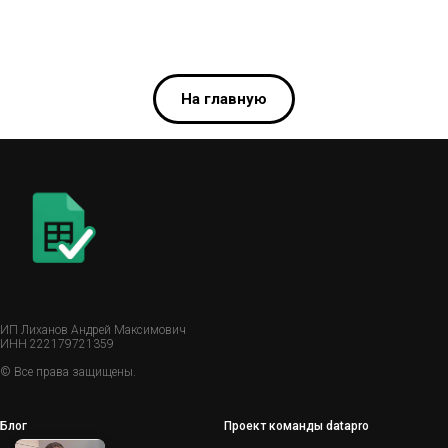
На главную
ИП Лиханов Андрей Максимович
ИНН 222179721359
© Все права защищены.
Блог
Проект команды datapro